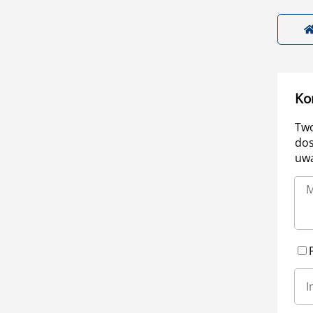
Ko
Two
dos
uwa