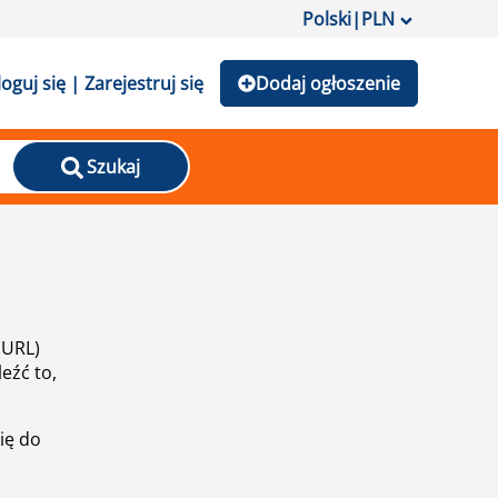
Polski
|
PLN
loguj się | Zarejestruj się
Dodaj ogłoszenie
Szukaj
(URL)
eźć to,
ię do