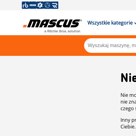
Wszystkie kategorie
Ni
Nie mo
nie zn
czego 
Inny p
Ciebie