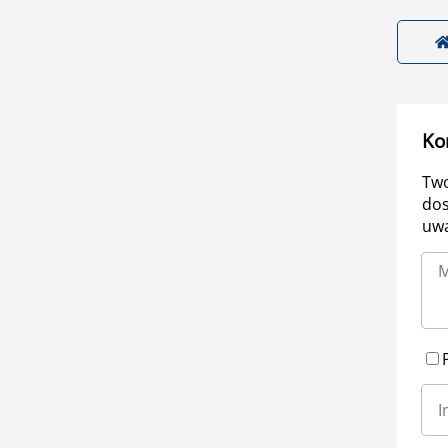
Ko
Two
dos
uwa