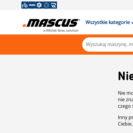
Wszystkie kategorie
Ni
Nie mo
nie zn
czego 
Inny p
Ciebie