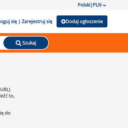
Polski
|
PLN
loguj się | Zarejestruj się
Dodaj ogłoszenie
Szukaj
(URL)
eźć to,
ię do