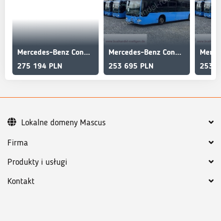
Mercedes-Benz Conecto G/Citaro/A23/A40/Miete m.Kaufoption mgl.
Mercedes-Benz Conecto G/Citaro/A23/A40/Miete m.Kaufoption mgl.
275 194 PLN
253 695 PLN
253 6
Lokalne domeny Mascus
Firma
Produkty i usługi
Kontakt