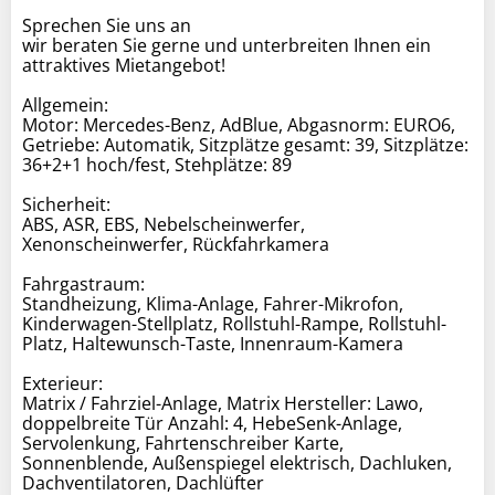
Sprechen Sie uns an
wir beraten Sie gerne und unterbreiten Ihnen ein
attraktives Mietangebot!
Allgemein:
Motor: Mercedes-Benz, AdBlue, Abgasnorm: EURO6,
Getriebe: Automatik, Sitzplätze gesamt: 39, Sitzplätze:
36+2+1 hoch/fest, Stehplätze: 89
Sicherheit:
ABS, ASR, EBS, Nebelscheinwerfer,
Xenonscheinwerfer, Rückfahrkamera
Fahrgastraum:
Standheizung, Klima-Anlage, Fahrer-Mikrofon,
Kinderwagen-Stellplatz, Rollstuhl-Rampe, Rollstuhl-
Platz, Haltewunsch-Taste, Innenraum-Kamera
Exterieur:
Matrix / Fahrziel-Anlage, Matrix Hersteller: Lawo,
doppelbreite Tür Anzahl: 4, HebeSenk-Anlage,
Servolenkung, Fahrtenschreiber Karte,
Sonnenblende, Außenspiegel elektrisch, Dachluken,
Dachventilatoren, Dachlüfter