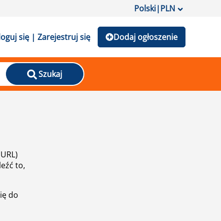
Polski
|
PLN
loguj się | Zarejestruj się
Dodaj ogłoszenie
Szukaj
(URL)
eźć to,
ię do