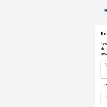
Ko
Two
dos
uwa