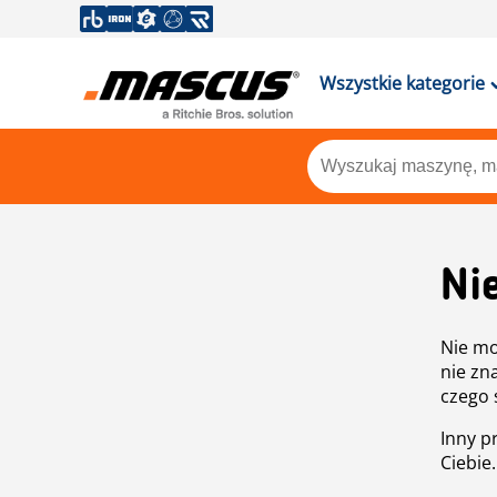
Wszystkie kategorie
Ni
Nie mo
nie zn
czego 
Inny p
Ciebie