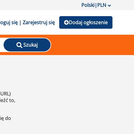
Polski
|
PLN
loguj się | Zarejestruj się
Dodaj ogłoszenie
Szukaj
(URL)
eźć to,
ię do