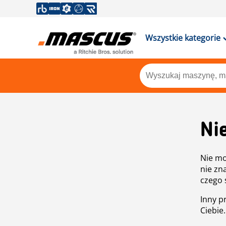
Wszystkie kategorie
Ni
Nie mo
nie zn
czego 
Inny p
Ciebie