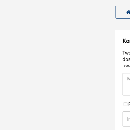
Ko
Two
dos
uwa