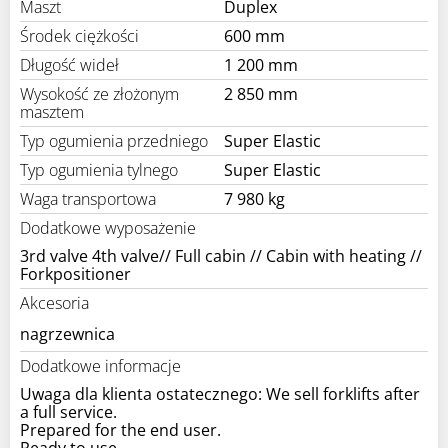
Maszt
Duplex
Środek ciężkości
600 mm
Długość wideł
1 200 mm
Wysokość ze złożonym
2 850 mm
masztem
Typ ogumienia przedniego
Super Elastic
Typ ogumienia tylnego
Super Elastic
Waga transportowa
7 980 kg
Dodatkowe wyposażenie
3rd valve 4th valve// Full cabin // Cabin with heating //
Forkpositioner
Akcesoria
nagrzewnica
Dodatkowe informacje
Uwaga dla klienta ostatecznego: We sell forklifts after
a full service.
Prepared for the end user.
Ready to use.