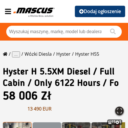
Dodaj ogłoszenie
Wózki Diesla
Hyster
Hyster H55
...
Hyster
H 5.5XM Diesel / Full
Cabin / Only 6122 Hours / Fo
58 006 Zł
13 490 EUR
15
1