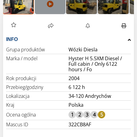
INFO
Grupa produktów
Wózki Diesla
Marka / model
Hyster H 5.5XM Diesel /
Full cabin / Only 6122
hours / Fo
Rok produkcji
2004
Przebieg/godziny
6 122 h
Lokalizacja
34-120 Andrychów
Kraj
Polska
Ocena ogólna
1
2
3
4
5
Mascus ID
322CB8AF