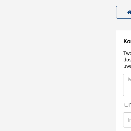
Ko
Two
dos
uwa