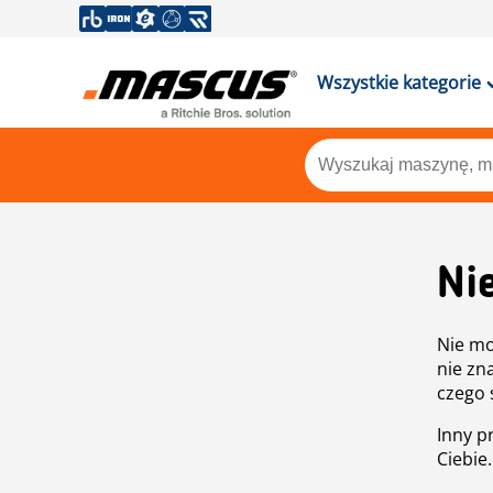
Wszystkie kategorie
Ni
Nie mo
nie zn
czego 
Inny p
Ciebie