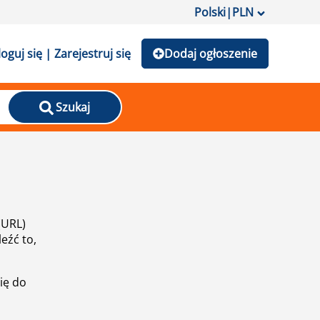
Polski
|
PLN
loguj się | Zarejestruj się
Dodaj ogłoszenie
Szukaj
(URL)
eźć to,
ię do