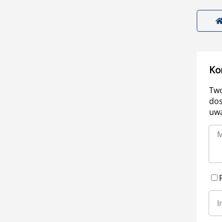
Ko
Two
dos
uwa