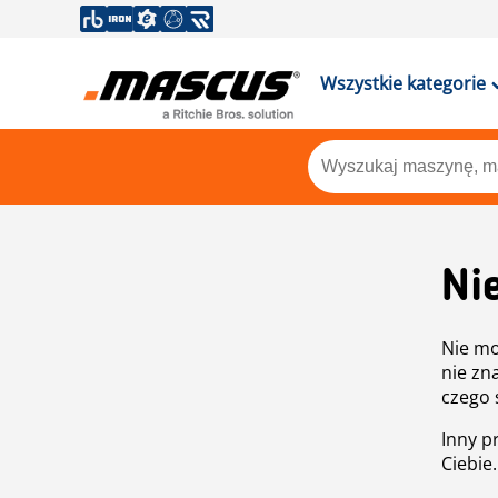
Wszystkie kategorie
Ni
Nie mo
nie zn
czego 
Inny p
Ciebie