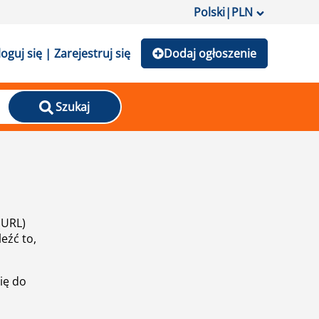
Polski
|
PLN
loguj się | Zarejestruj się
Dodaj ogłoszenie
Szukaj
(URL)
eźć to,
ię do