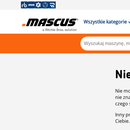
Wszystkie kategorie
Ni
Nie mo
nie zn
czego 
Inny p
Ciebie