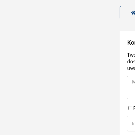
Ko
Two
dos
uwa