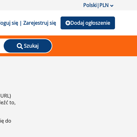
Polski
|
PLN
loguj się | Zarejestruj się
Dodaj ogłoszenie
Szukaj
(URL)
eźć to,
ię do